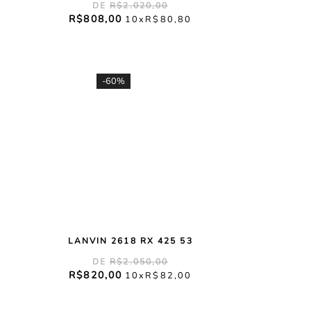
R$
2
.
020
,
00
R$
808
,
00
10
R$
80
,
80
-
60%
LANVIN 2618 RX 425 53
R$
2
.
050
,
00
R$
820
,
00
10
R$
82
,
00