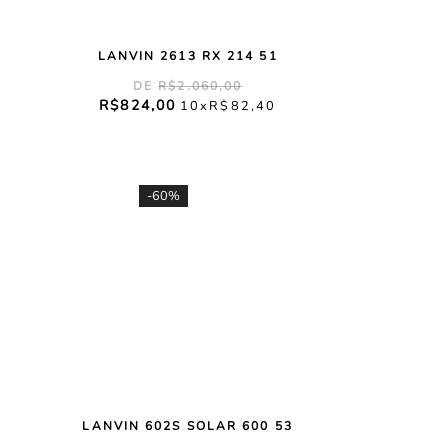
LANVIN 2613 RX 214 51
R$
2
.
060
,
00
R$
824
,
00
10
R$
82
,
40
-
60%
LANVIN 602S SOLAR 600 53