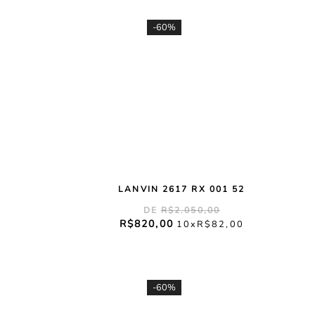
-
60%
LANVIN 2617 RX 001 52
R$
2
.
050
,
00
R$
820
,
00
10
R$
82
,
00
-
60%