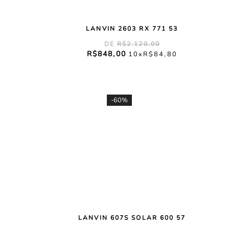
LANVIN 2603 RX 771 53
R$
2
.
120
,
00
R$
848
,
00
10
R$
84
,
80
-
60%
LANVIN 607S SOLAR 600 57