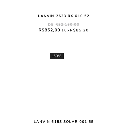
LANVIN 2623 RX 610 52
R$
2
.
130
,
00
R$
852
,
00
10
R$
85
,
20
-
60%
LANVIN 615S SOLAR 001 55