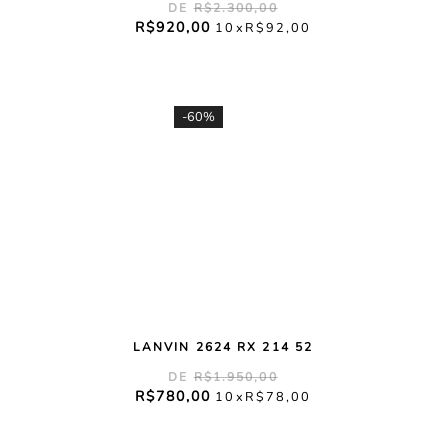
R$
2
.
300
,
00
R$
920
,
00
10
R$
92
,
00
-
60%
LANVIN 2624 RX 214 52
R$
1
.
950
,
00
R$
780
,
00
10
R$
78
,
00