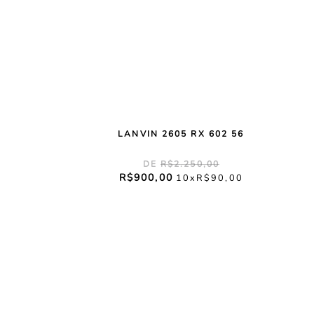
LANVIN 2605 RX 602 56
R$
2
.
250
,
00
R$
900
,
00
10
R$
90
,
00