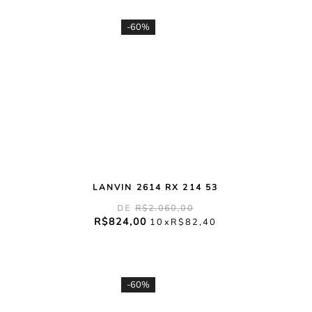
-
60%
LANVIN 2614 RX 214 53
R$
2
.
060
,
00
R$
824
,
00
10
R$
82
,
40
-
60%