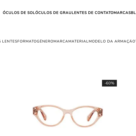
ÓCULOS DE SOL
ÓCULOS DE GRAU
LENTES DE CONTATO
MARCAS
B
 LENTES
FORMATO
GÊNERO
MARCA
MATERIAL
MODELO DA ARMAÇÃO
-
60%