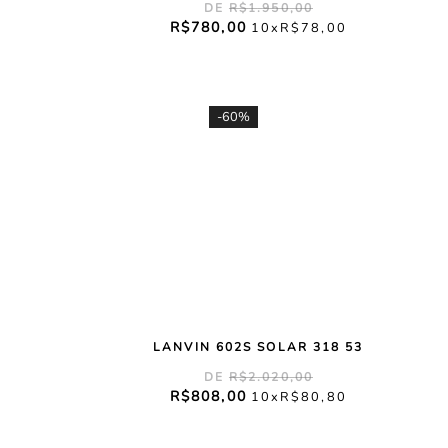
R$
1
.
950
,
00
R$
780
,
00
10
R$
78
,
00
-
60%
LANVIN 602S SOLAR 318 53
R$
2
.
020
,
00
R$
808
,
00
10
R$
80
,
80