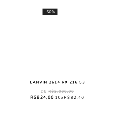
-
60%
LANVIN 2614 RX 216 53
R$
2
.
060
,
00
R$
824
,
00
10
R$
82
,
40