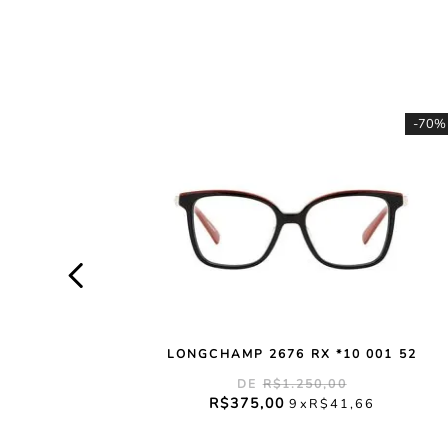
-
70%
LONGCHAMP 2676 RX *10 001 52
R$
1
.
250
,
00
R$
375
,
00
9
R$
41
,
66