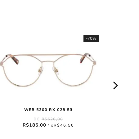
-
70%
WEB 5300 RX 028 53
R$
620
,
00
R$
186
,
00
4
R$
46
,
50