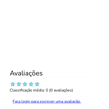
Avaliações
☆
☆
☆
☆
☆
Classificação média: 0
(0 avaliações)
Faça login para escrever uma avaliação.