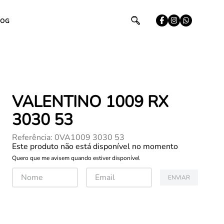
LOG
VALENTINO 1009 RX
3030 53
Referência
:
0VA1009 3030 53
Este produto não está disponível no momento
Quero que me avisem quando estiver disponível
ENVIAR