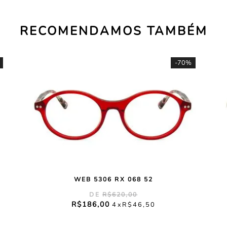
RECOMENDAMOS TAMBÉM
-
70%
WEB 5306 RX 068 52
R$
620
,
00
R$
186
,
00
4
R$
46
,
50