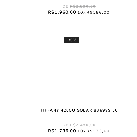
R$
2
.
800
,
00
R$
1
.
960
,
00
10
R$
196
,
00
-
30%
TIFFANY 4205U SOLAR 83699S 56
R$
2
.
480
,
00
R$
1
.
736
,
00
10
R$
173
,
60