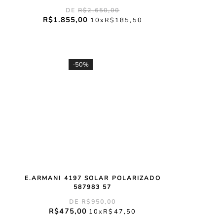
R$
2
.
650
,
00
R$
1
.
855
,
00
10
R$
185
,
50
-
50%
E.ARMANI 4197 SOLAR POLARIZADO
587983 57
R$
950
,
00
R$
475
,
00
10
R$
47
,
50