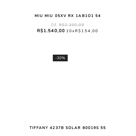
MIU MIU 05XV RX 1AB1O1 54
R$
2
.
200
,
00
R$
1
.
540
,
00
10
R$
154
,
00
-
30%
TIFFANY 4237B SOLAR 80019S 55