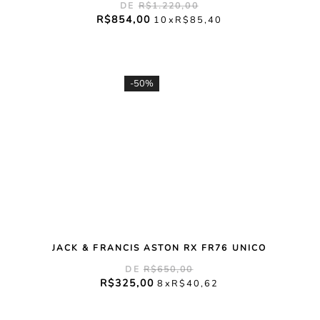
R$
1
.
220
,
00
R$
854
,
00
10
R$
85
,
40
-
50%
JACK & FRANCIS ASTON RX FR76 UNICO
R$
650
,
00
R$
325
,
00
8
R$
40
,
62