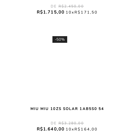
R$
2
.
450
,
00
R$
1
.
715
,
00
10
R$
171
,
50
-
50%
MIU MIU 10ZS SOLAR 1AB5S0 54
R$
3
.
280
,
00
R$
1
.
640
,
00
10
R$
164
,
00