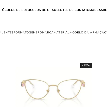
ÓCULOS DE SOL
ÓCULOS DE GRAU
LENTES DE CONTATO
MARCAS
B
 LENTES
FORMATO
GÊNERO
MARCA
MATERIAL
MODELO DA ARMAÇÃO
-
15%