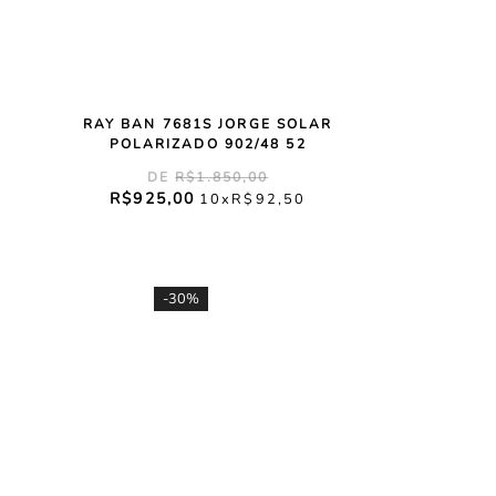
RAY BAN 7681S JORGE SOLAR
POLARIZADO 902/48 52
R$
1
.
850
,
00
R$
925
,
00
10
R$
92
,
50
-
30%