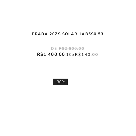
PRADA 20ZS SOLAR 1AB5S0 53
R$
2
.
800
,
00
R$
1
.
400
,
00
10
R$
140
,
00
-
30%