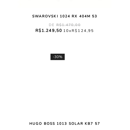
SWAROVSKI 1024 RX 404M 53
R$
1
.
470
,
00
R$
1
.
249
,
50
10
R$
124
,
95
-
30%
HUGO BOSS 1013 SOLAR KB7 57