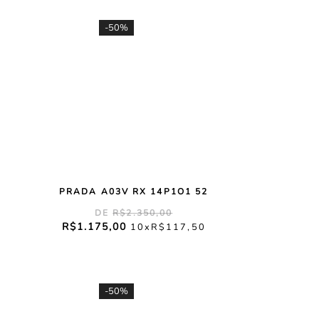
-
50%
PRADA A03V RX 14P1O1 52
R$
2
.
350
,
00
R$
1
.
175
,
00
10
R$
117
,
50
-
50%