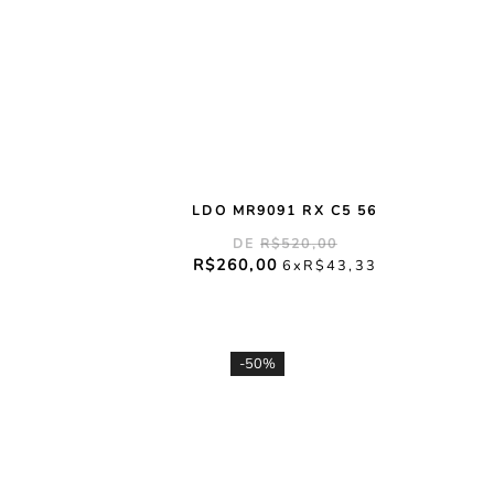
LDO MR9091 RX C5 56
R$
520
,
00
R$
260
,
00
6
R$
43
,
33
-
50%