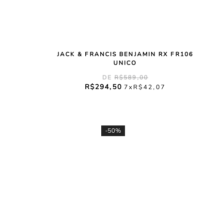
JACK & FRANCIS BENJAMIN RX FR106
UNICO
R$
589
,
00
R$
294
,
50
7
R$
42
,
07
-
50%