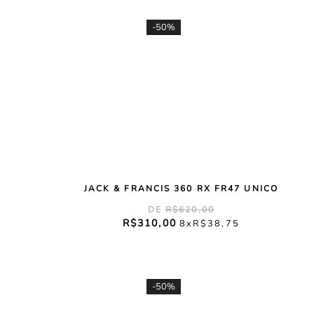
-
50%
JACK & FRANCIS 360 RX FR47 UNICO
R$
620
,
00
R$
310
,
00
8
R$
38
,
75
-
50%