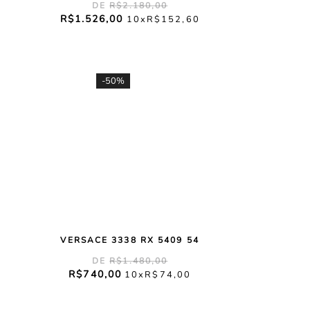
R$
2
.
180
,
00
R$
1
.
526
,
00
10
R$
152
,
60
-
50%
VERSACE 3338 RX 5409 54
R$
1
.
480
,
00
R$
740
,
00
10
R$
74
,
00