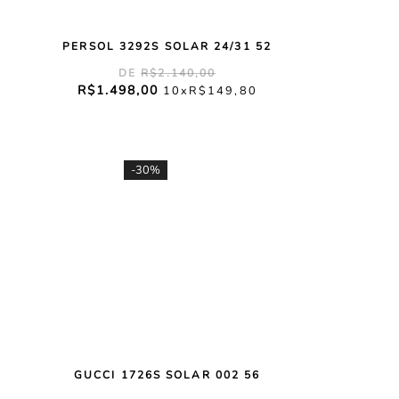
PERSOL 3292S SOLAR 24/31 52
R$
2
.
140
,
00
R$
1
.
498
,
00
10
R$
149
,
80
-
30%
GUCCI 1726S SOLAR 002 56