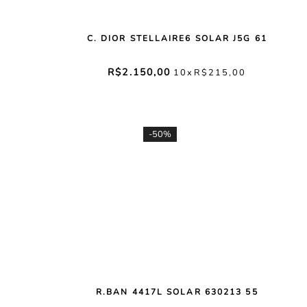
C. DIOR STELLAIRE6 SOLAR J5G 61
R$
2
.
150
,
00
10
R$
215
,
00
-
50%
R.BAN 4417L SOLAR 630213 55