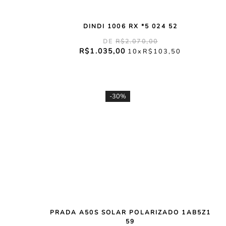
DINDI 1006 RX *5 024 52
R$
2
.
070
,
00
R$
1
.
035
,
00
10
R$
103
,
50
-
30%
PRADA A50S SOLAR POLARIZADO 1AB5Z1
59