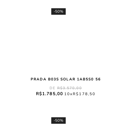
-
50%
PRADA B03S SOLAR 1AB5S0 56
R$
3
.
570
,
00
R$
1
.
785
,
00
10
R$
178
,
50
-
50%