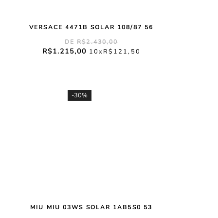
VERSACE 4471B SOLAR 108/87 56
R$
2
.
430
,
00
R$
1
.
215
,
00
10
R$
121
,
50
-
30%
MIU MIU 03WS SOLAR 1AB5S0 53