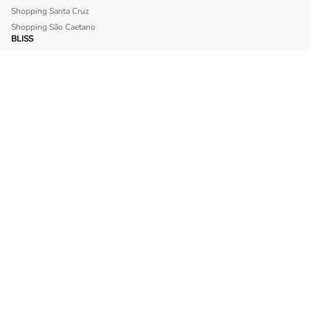
Shopping Santa Cruz
Shopping São Caetano
BLISS
Shopping Morumbi
Shopping Anália Franco
SITE SEGURO
INSTITUCIONAL
Política de trocas e devolução
Sobre a Loja dos Óculos
Tipos de Frete
Tipos de Lentes de Grau
MINHA CONTA
Meu Perfil
Meus Pedidos