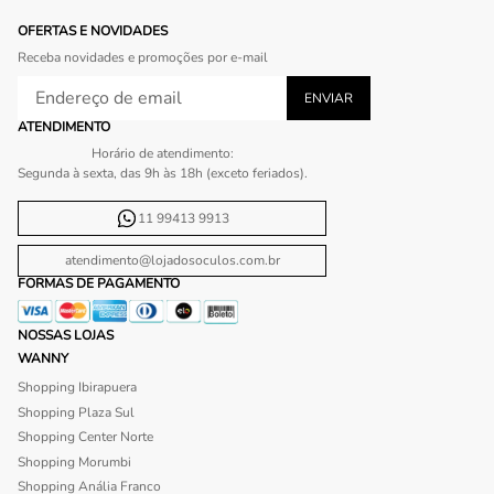
OFERTAS E NOVIDADES
Receba novidades e promoções por e-mail
ATENDIMENTO
Horário de atendimento:
Segunda à sexta, das 9h às 18h (exceto feriados).
11 99413 9913
atendimento@lojadosoculos.com.br
FORMAS DE PAGAMENTO
NOSSAS LOJAS
WANNY
Shopping Ibirapuera
Shopping Plaza Sul
Shopping Center Norte
Shopping Morumbi
Shopping Anália Franco