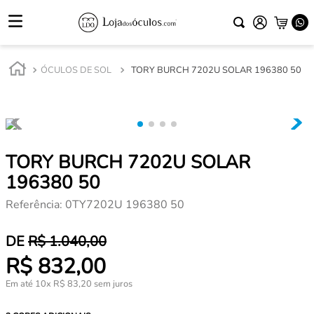
ÓCULOS DE SOL
TORY BURCH 7202U SOLAR 196380 50
TORY BURCH 7202U SOLAR
196380 50
Referência
:
0TY7202U 196380 50
R$
1
.
040
,
00
R$
832
,
00
Em até
10
x
R$
83
,
20
sem juros