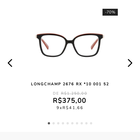
-
70%
LONGCHAMP 2676 RX *10 001 52
R$
1
.
250
,
00
R$
375
,
00
9
R$
41
,
66