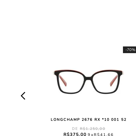
-
70%
LONGCHAMP 2676 RX *10 001 52
R$
1
.
250
,
00
R$
375
,
00
9
R$
41
,
66