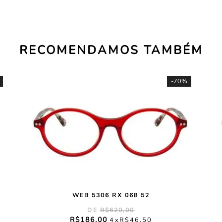
RECOMENDAMOS TAMBÉM
-
70%
WEB 5306 RX 068 52
R$
620
,
00
R$
186
,
00
4
R$
46
,
50