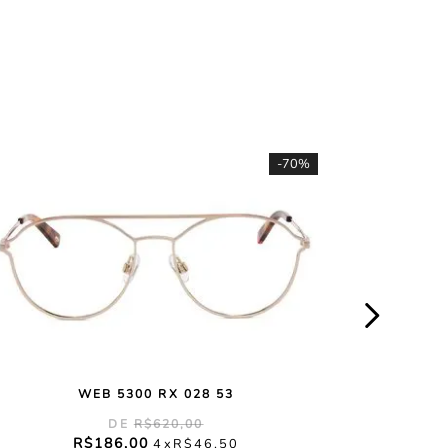
-
70%
WEB 5300 RX 028 53
R$
620
,
00
R$
186
,
00
4
R$
46
,
50