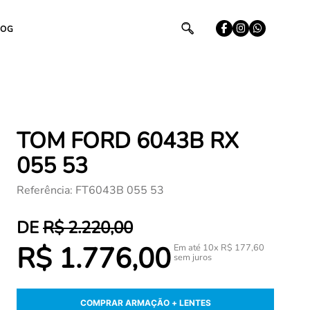
LOG
TOM FORD 6043B RX
055 53
Referência
:
FT6043B 055 53
R$
2
.
220
,
00
R$
1
.
776
,
00
Em até
10
x
R$
177
,
60
sem juros
COMPRAR ARMAÇÃO + LENTES