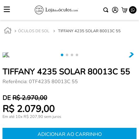
ÓCULOS DE SOL
TIFFANY 4235 SOLAR 80013C 55
TIFFANY 4235 SOLAR 80013C 55
Referência
:
0TF4235 80013C 55
R$
2
.
970
,
00
R$
2
.
079
,
00
Em até
10
x
R$
207
,
90
sem juros
ADICIONAR AO CARRINHO