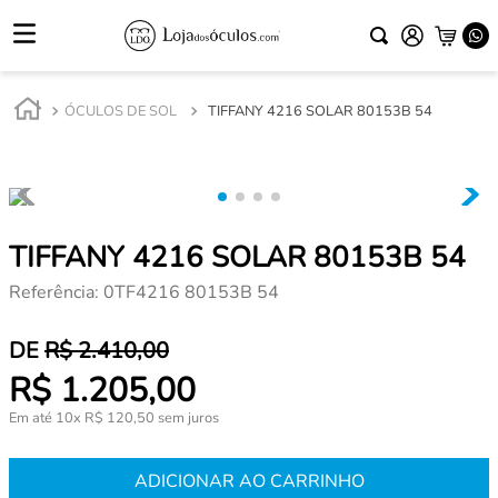
ÓCULOS DE SOL
TIFFANY 4216 SOLAR 80153B 54
TIFFANY 4216 SOLAR 80153B 54
Referência
:
0TF4216 80153B 54
R$
2
.
410
,
00
R$
1
.
205
,
00
Em até
10
x
R$
120
,
50
sem juros
ADICIONAR AO CARRINHO