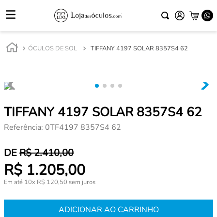
ÓCULOS DE SOL
TIFFANY 4197 SOLAR 8357S4 62
TIFFANY 4197 SOLAR 8357S4 62
Referência
:
0TF4197 8357S4 62
R$
2
.
410
,
00
R$
1
.
205
,
00
Em até
10
x
R$
120
,
50
sem juros
ADICIONAR AO CARRINHO