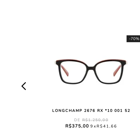
-
70%
LONGCHAMP 2676 RX *10 001 52
R$
1
.
250
,
00
R$
375
,
00
9
R$
41
,
66