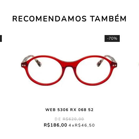
RECOMENDAMOS TAMBÉM
-
70%
WEB 5306 RX 068 52
R$
620
,
00
R$
186
,
00
4
R$
46
,
50