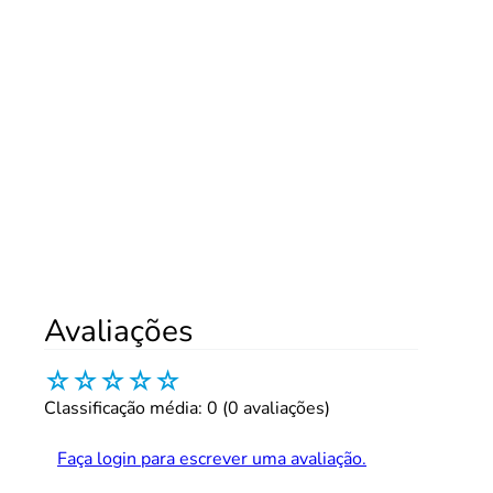
Avaliações
☆
☆
☆
☆
☆
Classificação média: 0
(0 avaliações)
Faça login para escrever uma avaliação.