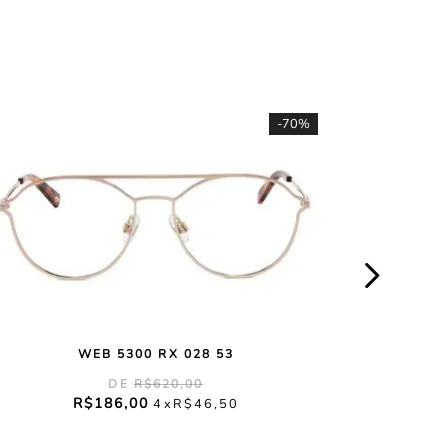
-
70%
WEB 5300 RX 028 53
R$
620
,
00
R$
186
,
00
4
R$
46
,
50