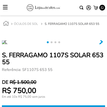
ÓCULOS DE SOL
S. FERRAGAMO 1107S SOLAR 653 55
S. FERRAGAMO 1107S SOLAR 653
55
Referência
:
SF1107S 653 55
R$
1
.
500
,
00
R$
750
,
00
Em até
10
x
R$
75
,
00
sem juros