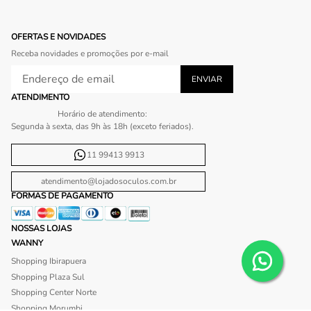
OFERTAS E NOVIDADES
Receba novidades e promoções por e-mail
ATENDIMENTO
Horário de atendimento:
Segunda à sexta, das 9h às 18h (exceto feriados).
11 99413 9913
atendimento@lojadosoculos.com.br
FORMAS DE PAGAMENTO
NOSSAS LOJAS
WANNY
Shopping Ibirapuera
Shopping Plaza Sul
Shopping Center Norte
Shopping Morumbi