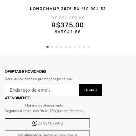
LONGCHAMP 2676 RX *10 001 52
R$
1
.
250
,
00
R$
375
,
00
9
R$
41
,
66
OFERTAS E NOVIDADES
Receba novidades e promoções por e-mail
ATENDIMENTO
Horário de atendimento:
Segunda à sexta, das 9h às 18h (exceto feriados).
11 99413 9913
atendimento@lojadosoculos.com.br