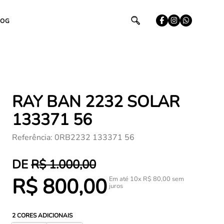
LOG
RAY BAN 2232 SOLAR
133371 56
Referência
:
0RB2232 133371 56
R$
1
.
000
,
00
R$
800
,
00
Em até
10
x
R$
80
,
00
sem
juros
2
CORES ADICIONAIS