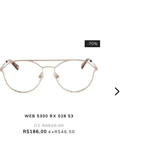
-
70%
WEB 5300 RX 028 53
R$
620
,
00
R$
186
,
00
4
R$
46
,
50