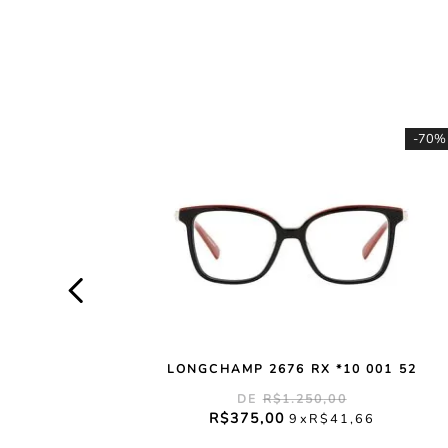
-
70%
LONGCHAMP 2676 RX *10 001 52
R$
1
.
250
,
00
R$
375
,
00
9
R$
41
,
66