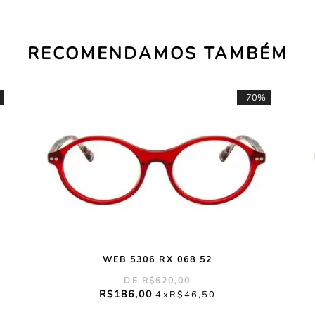
RECOMENDAMOS TAMBÉM
-
70%
WEB 5306 RX 068 52
R$
620
,
00
R$
186
,
00
4
R$
46
,
50