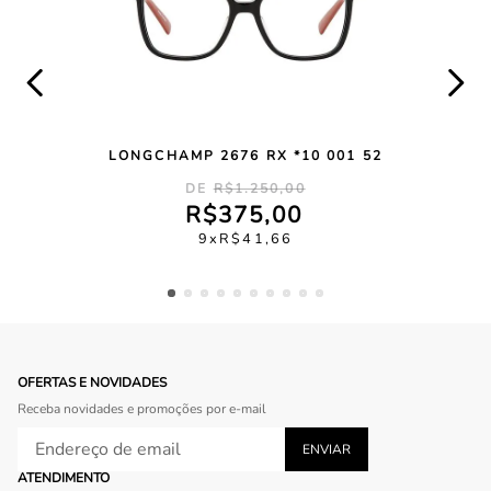
LONGCHAMP 2676 RX *10 001 52
R$
1
.
250
,
00
R$
375
,
00
9
R$
41
,
66
OFERTAS E NOVIDADES
Receba novidades e promoções por e-mail
ATENDIMENTO