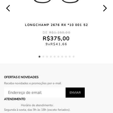
LONGCHAMP 2676 RX *10 001 52
R$
1
.
250
,
00
R$
375
,
00
9
R$
41
,
66
OFERTAS E NOVIDADES
Receba novidades e promoções por e-mail
ATENDIMENTO
Horário de atendimento:
Segunda à sexta, das 9h às 18h (exceto feriados).