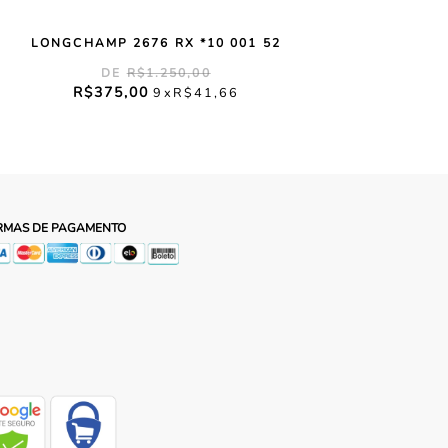
LONGCHAMP 2676 RX *10 001 52
R$
1
.
250
,
00
R$
375
,
00
9
R$
41
,
66
RMAS DE PAGAMENTO