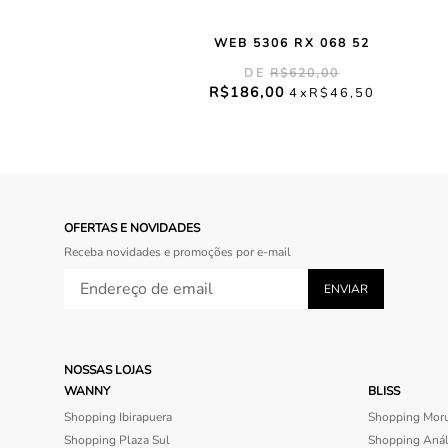
WEB 5306 RX 068 52
R$
620
,
00
R$
186
,
00
4
R$
46
,
50
OFERTAS E NOVIDADES
Receba novidades e promoções por e-mail
NOSSAS LOJAS
WANNY
BLISS
Shopping Ibirapuera
Shopping Mor
Shopping Plaza Sul
Shopping Anál