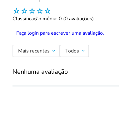
☆
☆
☆
☆
☆
Classificação média: 0
(0 avaliações)
Faça login para escrever uma avaliação.
Mais recentes
Todos
Nenhuma avaliação