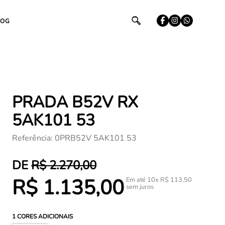
LOG
PRADA B52V RX
5AK101 53
Referência
:
0PRB52V 5AK101 53
R$
2
.
270
,
00
R$
1
.
135
,
00
Em até
10
x
R$
113
,
50
sem juros
1
CORES ADICIONAIS