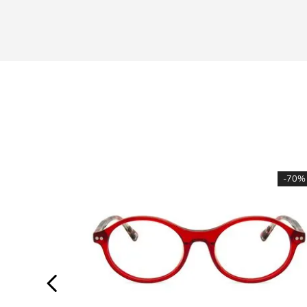
-
70%