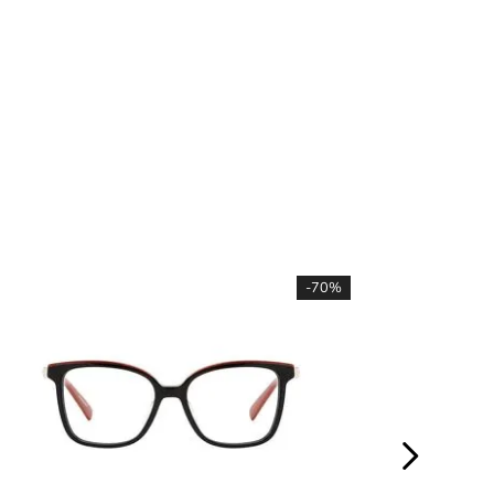
-
70%