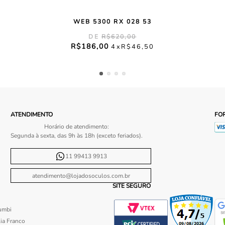
WEB 5300 RX 028 53
R$
620
,
00
R$
186
,
00
4
R$
46
,
50
ATENDIMENTO
FO
Horário de atendimento:
Segunda à sexta, das 9h às 18h (exceto feriados).
11 99413 9913
atendimento@lojadosoculos.com.br
SITE SEGURO
umbi
ia Franco