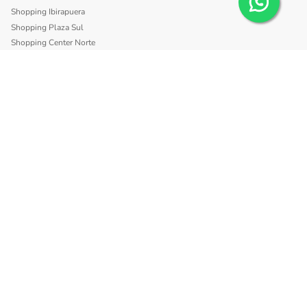
Shopping Ibirapuera
Shopping Plaza Sul
Shopping Center Norte
Shopping Morumbi
Shopping Anália Franco
Shopping Santa Cruz
Shopping São Caetano
BLISS
Shopping Morumbi
Shopping Anália Franco
SITE SEGURO
INSTITUCIONAL
Política de trocas e devolução
Sobre a Loja dos Óculos
Tipos de Frete
Tipos de Lentes de Grau