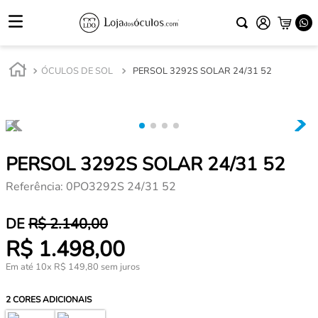
ÓCULOS DE SOL
PERSOL 3292S SOLAR 24/31 52
PERSOL 3292S SOLAR 24/31 52
Referência
:
0PO3292S 24/31 52
R$
2
.
140
,
00
R$
1
.
498
,
00
Em até
10
x
R$
149
,
80
sem juros
2
CORES ADICIONAIS