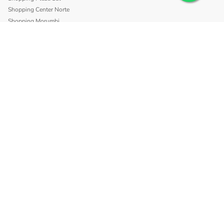
Shopping Center Norte
Shopping Morumbi
Shopping Anália Franco
Shopping Santa Cruz
Shopping São Caetano
BLISS
Shopping Morumbi
Shopping Anália Franco
SITE SEGURO
INSTITUCIONAL
Política de trocas e devolução
Sobre a Loja dos Óculos
Tipos de Frete
Tipos de Lentes de Grau
MINHA CONTA
Meu Perfil