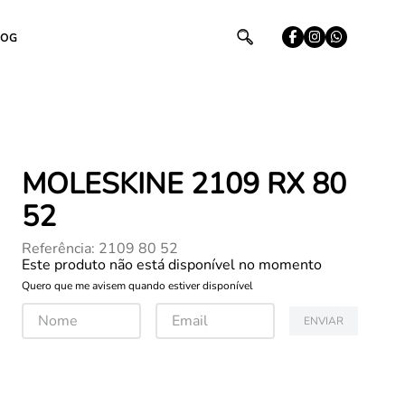
LOG
MOLESKINE 2109 RX 80
52
Referência
:
2109 80 52
Este produto não está disponível no momento
Quero que me avisem quando estiver disponível
ENVIAR