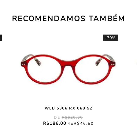
RECOMENDAMOS TAMBÉM
-
70%
WEB 5306 RX 068 52
R$
620
,
00
R$
186
,
00
4
R$
46
,
50