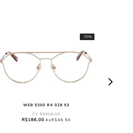
-
70%
WEB 5300 RX 028 53
R$
620
,
00
R$
186
,
00
4
R$
46
,
50