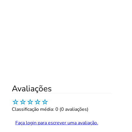
Avaliações
☆
☆
☆
☆
☆
Classificação média: 0
(0 avaliações)
Faça login para escrever uma avaliação.