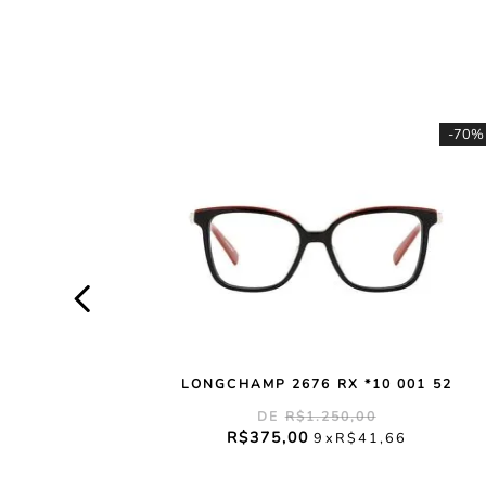
-
70%
LONGCHAMP 2676 RX *10 001 52
R$
1
.
250
,
00
R$
375
,
00
9
R$
41
,
66