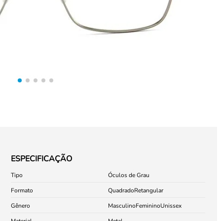
ESPECIFICAÇÃO
Tipo
Óculos de Grau
Formato
Quadrado
Retangular
Gênero
Masculino
Feminino
Unissex
Material
Metal