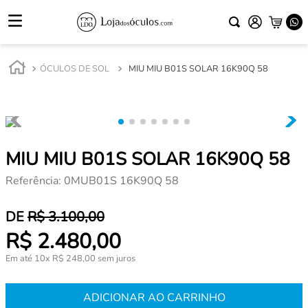
ÓCULOS DE SOL
MIU MIU B01S SOLAR 16K90Q 58
MIU MIU B01S SOLAR 16K90Q 58
Referência
:
0MUB01S 16K90Q 58
R$
3
.
100
,
00
R$
2
.
480
,
00
Em até
10
x
R$
248
,
00
sem juros
ADICIONAR AO CARRINHO