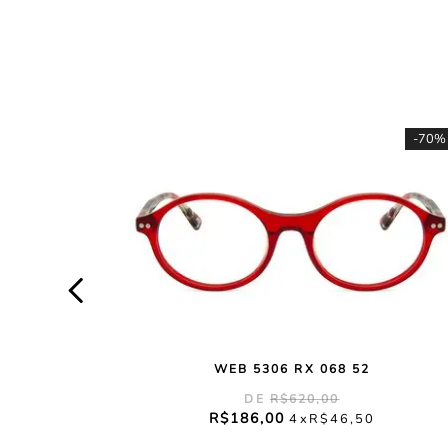
-
70%
WEB 5306 RX 068 52
R$
620
,
00
R$
186
,
00
4
R$
46
,
50