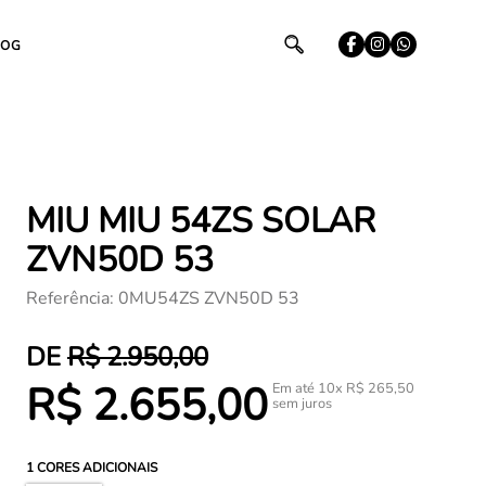
LOG
MIU MIU 54ZS SOLAR
ZVN50D 53
Referência
:
0MU54ZS ZVN50D 53
R$
2
.
950
,
00
R$
2
.
655
,
00
Em até
10
x
R$
265
,
50
sem juros
1
CORES ADICIONAIS