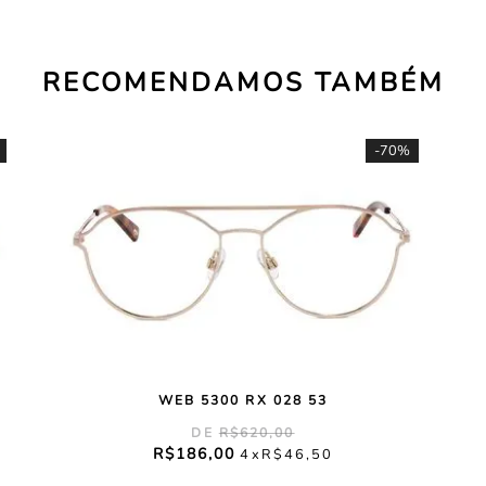
RECOMENDAMOS TAMBÉM
-
70%
WEB 5300 RX 028 53
R$
620
,
00
R$
186
,
00
4
R$
46
,
50