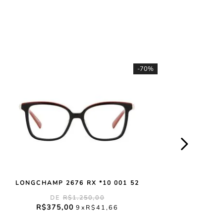
-
70%
LONGCHAMP 2676 RX *10 001 52
R$
1
.
250
,
00
R$
375
,
00
9
R$
41
,
66