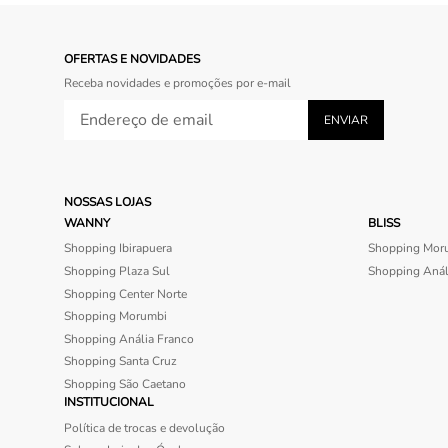
OFERTAS E NOVIDADES
Receba novidades e promoções por e-mail
NOSSAS LOJAS
WANNY
BLISS
Shopping Ibirapuera
Shopping Mor
Shopping Plaza Sul
Shopping Anál
Shopping Center Norte
Shopping Morumbi
Shopping Anália Franco
Shopping Santa Cruz
Shopping São Caetano
INSTITUCIONAL
Política de trocas e devolução