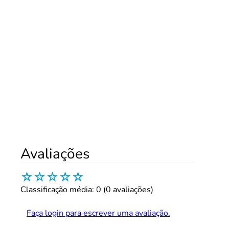
Avaliações
☆
☆
☆
☆
☆
Classificação média: 0
(0 avaliações)
Faça login para escrever uma avaliação.