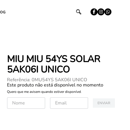
LOG
MIU MIU 54YS SOLAR
5AK06I UNICO
Referência
:
0MU54YS 5AK06I UNICO
Este produto não está disponível no momento
Quero que me avisem quando estiver disponível
ENVIAR