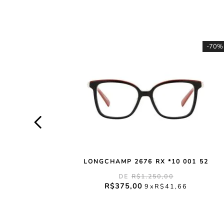
-
70%
LONGCHAMP 2676 RX *10 001 52
R$
1
.
250
,
00
R$
375
,
00
9
R$
41
,
66