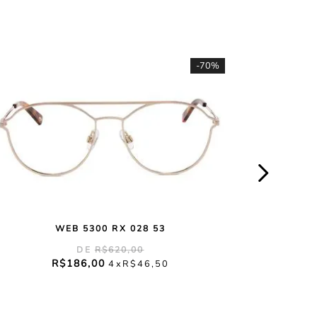
-
70%
WEB 5300 RX 028 53
R$
620
,
00
R$
186
,
00
4
R$
46
,
50