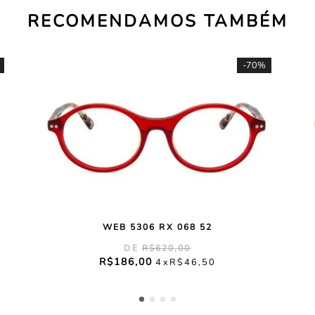
RECOMENDAMOS TAMBÉM
-
70%
WEB 5306 RX 068 52
R$
620
,
00
R$
186
,
00
4
R$
46
,
50