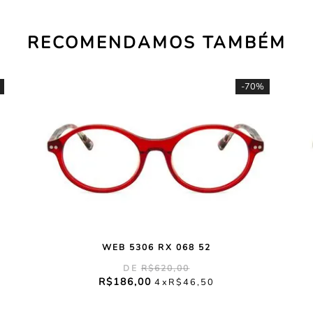
RECOMENDAMOS TAMBÉM
-
70%
WEB 5306 RX 068 52
R$
620
,
00
R$
186
,
00
4
R$
46
,
50