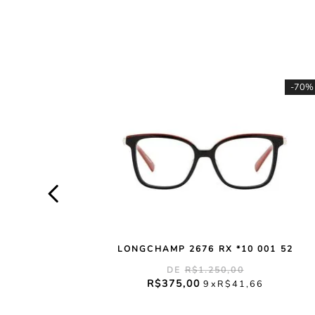
-
70%
LONGCHAMP 2676 RX *10 001 52
R$
1
.
250
,
00
R$
375
,
00
9
R$
41
,
66