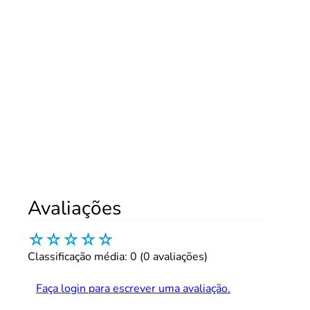
Avaliações
☆
☆
☆
☆
☆
Classificação média: 0
(0 avaliações)
Faça login para escrever uma avaliação.