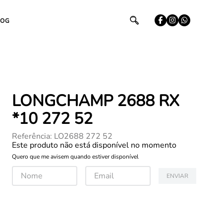
LOG
LONGCHAMP 2688 RX
*10 272 52
Referência
:
LO2688 272 52
Este produto não está disponível no momento
Quero que me avisem quando estiver disponível
ENVIAR