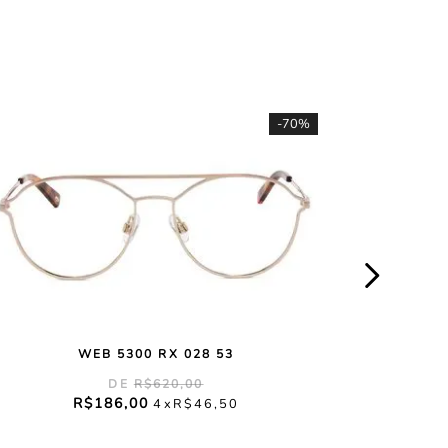
-
70%
WEB 5300 RX 028 53
R$
620
,
00
R$
186
,
00
4
R$
46
,
50