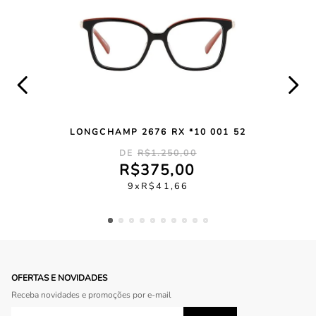
LONGCHAMP 2676 RX *10 001 52
R$
1
.
250
,
00
R$
375
,
00
9
R$
41
,
66
OFERTAS E NOVIDADES
Receba novidades e promoções por e-mail