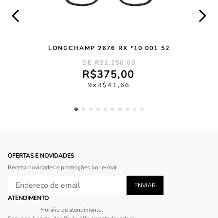
LONGCHAMP 2676 RX *10 001 52
R$
1
.
250
,
00
R$
375
,
00
9
R$
41
,
66
OFERTAS E NOVIDADES
Receba novidades e promoções por e-mail
ATENDIMENTO
Horário de atendimento: