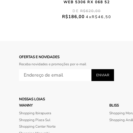
WEB 5306 RX 068 52
R$
620
,
00
R$
186
,
00
4
R$
46
,
50
OFERTAS E NOVIDADES
Receba novidades e promoções por e-mail
NOSSAS LOJAS
WANNY
BLISS
Shopping Ibirapuera
Shopping Mor
Shopping Plaza Sul
Shopping Anál
Shopping Center Norte