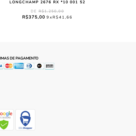
LONGCHAMP 2676 RX *10 001 52
R$
1
.
250
,
00
R$
375
,
00
9
R$
41
,
66
RMAS DE PAGAMENTO