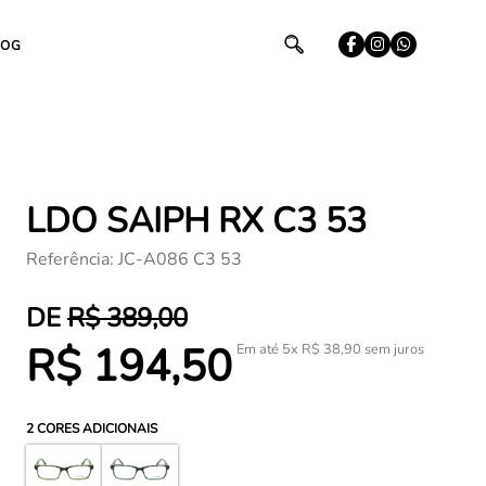
LOG
LDO SAIPH RX C3 53
Referência
:
JC-A086 C3 53
R$
389
,
00
R$
194
,
50
Em até
5
x
R$
38
,
90
sem juros
2
CORES ADICIONAIS