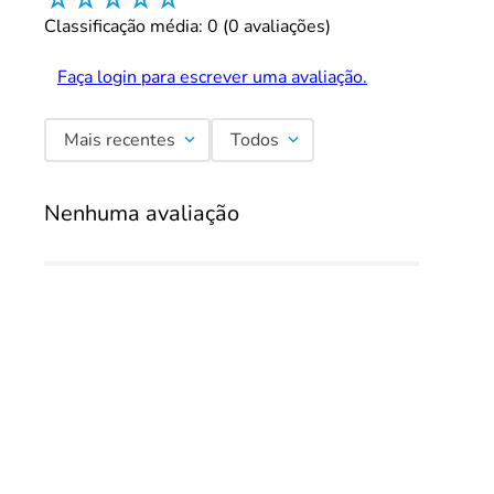
☆
☆
☆
☆
☆
Classificação média: 0
(0 avaliações)
Faça login para escrever uma avaliação.
Mais recentes
Todos
Nenhuma avaliação