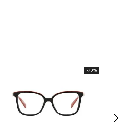
-
70%