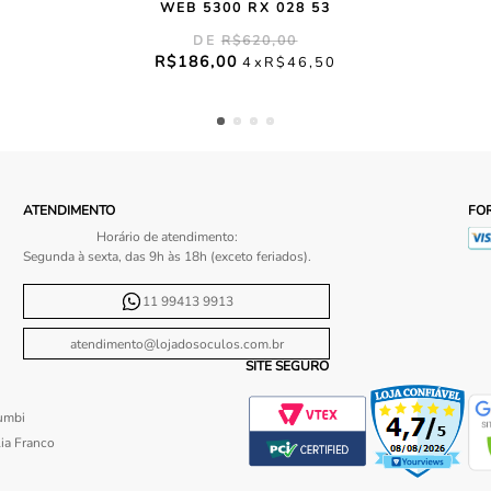
WEB 5300 RX 028 53
R$
620
,
00
R$
186
,
00
4
R$
46
,
50
ATENDIMENTO
FO
Horário de atendimento:
Segunda à sexta, das 9h às 18h (exceto feriados).
11 99413 9913
atendimento@lojadosoculos.com.br
SITE SEGURO
umbi
ia Franco