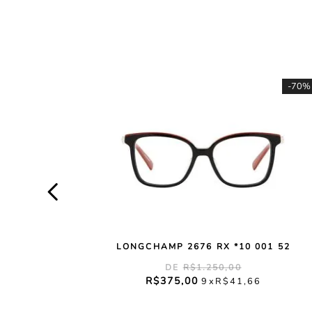
-
70%
LONGCHAMP 2676 RX *10 001 52
R$
1
.
250
,
00
R$
375
,
00
9
R$
41
,
66