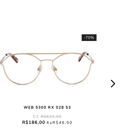
-
70%
WEB 5300 RX 028 53
R$
620
,
00
R$
186
,
00
4
R$
46
,
50