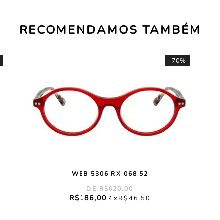
RECOMENDAMOS TAMBÉM
-
70%
WEB 5306 RX 068 52
R$
620
,
00
R$
186
,
00
4
R$
46
,
50