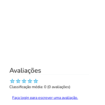
Avaliações
☆
☆
☆
☆
☆
Classificação média: 0
(0 avaliações)
Faça login para escrever uma avaliação.