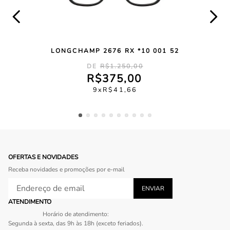
LONGCHAMP 2676 RX *10 001 52
R$
1
.
250
,
00
R$
375
,
00
9
R$
41
,
66
OFERTAS E NOVIDADES
Receba novidades e promoções por e-mail
ATENDIMENTO
Horário de atendimento:
Segunda à sexta, das 9h às 18h (exceto feriados).