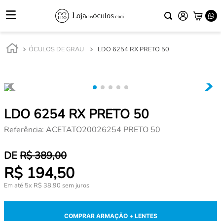
ÓCULOS DE GRAU
LDO 6254 RX PRETO 50
LDO 6254 RX PRETO 50
Referência
:
ACETATO20026254 PRETO 50
R$
389
,
00
R$
194
,
50
Em até
5
x
R$
38
,
90
sem juros
COMPRAR ARMAÇÃO + LENTES