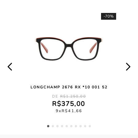
-
70%
LONGCHAMP 2676 RX *10 001 52
R$
1
.
250
,
00
R$
375
,
00
9
R$
41
,
66