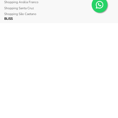
Shopping Anália Franco
Shopping Santa Cruz
Shopping São Caetano
BLISS
Shopping Morumbi
Shopping Anália Franco
SITE SEGURO
INSTITUCIONAL
Política de trocas e devolução
Sobre a Loja dos Óculos
Tipos de Frete
Tipos de Lentes de Grau
MINHA CONTA
Meu Perfil
Meus Pedidos