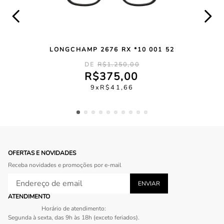
LONGCHAMP 2676 RX *10 001 52
R$
1
.
250
,
00
R$
375
,
00
9
R$
41
,
66
OFERTAS E NOVIDADES
Receba novidades e promoções por e-mail
ATENDIMENTO
Horário de atendimento:
Segunda à sexta, das 9h às 18h (exceto feriados).