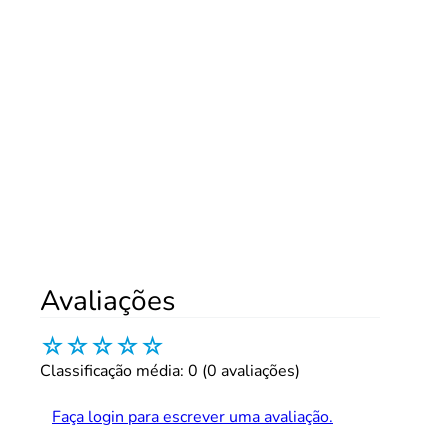
Avaliações
☆
☆
☆
☆
☆
Classificação média: 0
(0 avaliações)
Faça login para escrever uma avaliação.