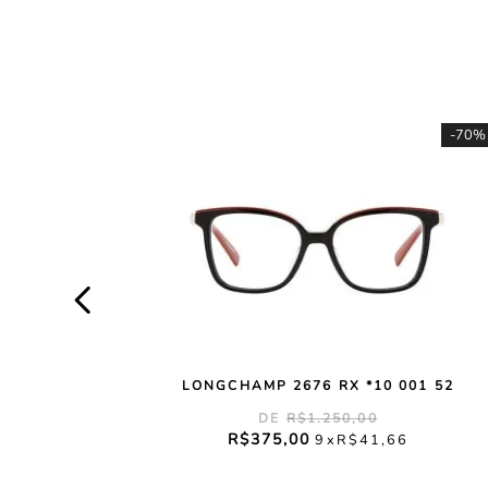
-
70%
LONGCHAMP 2676 RX *10 001 52
R$
1
.
250
,
00
R$
375
,
00
9
R$
41
,
66