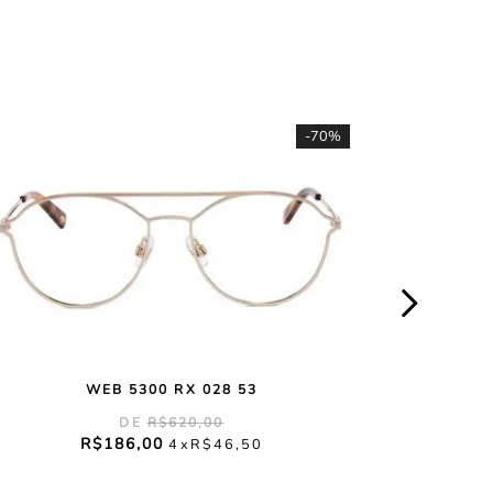
-
70%
WEB 5300 RX 028 53
R$
620
,
00
R$
186
,
00
4
R$
46
,
50