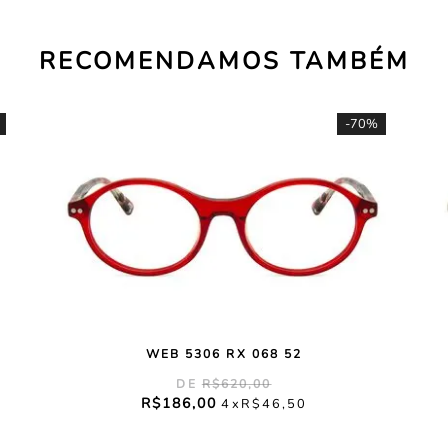
RECOMENDAMOS TAMBÉM
-
70%
WEB 5306 RX 068 52
R$
620
,
00
R$
186
,
00
4
R$
46
,
50