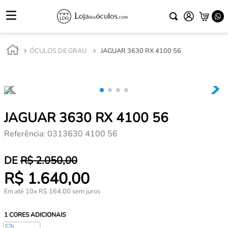
ÓCULOS DE GRAU
JAGUAR 3630 RX 4100 56
JAGUAR 3630 RX 4100 56
Referência
:
0313630 4100 56
R$
2
.
050
,
00
R$
1
.
640
,
00
Em até
10
x
R$
164
,
00
sem juros
1
CORES ADICIONAIS