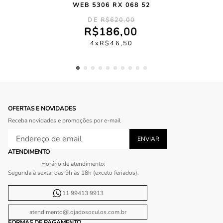
WEB 5306 RX 068 52
R$
620
,
00
R$
186
,
00
4
R$
46
,
50
OFERTAS E NOVIDADES
Receba novidades e promoções por e-mail
ATENDIMENTO
Horário de atendimento:
Segunda à sexta, das 9h às 18h (exceto feriados).
11 99413 9913
atendimento@lojadosoculos.com.br
FORMAS DE PAGAMENTO