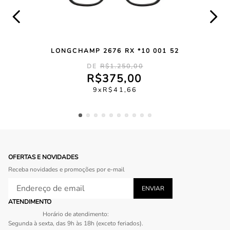
LONGCHAMP 2676 RX *10 001 52
R$
1
.
250
,
00
R$
375
,
00
9
R$
41
,
66
OFERTAS E NOVIDADES
Receba novidades e promoções por e-mail
ATENDIMENTO
Horário de atendimento:
Segunda à sexta, das 9h às 18h (exceto feriados).