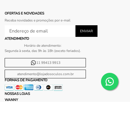
OFERTAS E NOVIDADES
Receba novidades e promoções por e-mail
ATENDIMENTO
Horário de atendimento:
Segunda à sexta, das 9h às 18h (exceto feriados).
11 99413 9913
atendimento@lojadosoculos.com.br
FORMAS DE PAGAMENTO
NOSSAS LOJAS
WANNY
Shopping Ibirapuera
Shopping Plaza Sul
Shopping Center Norte
Shopping Morumbi