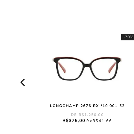
-
70%
LONGCHAMP 2676 RX *10 001 52
R$
1
.
250
,
00
R$
375
,
00
9
R$
41
,
66