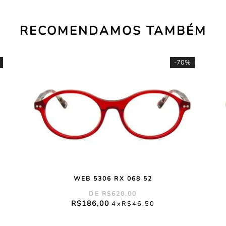
RECOMENDAMOS TAMBÉM
-
70%
WEB 5306 RX 068 52
R$
620
,
00
R$
186
,
00
4
R$
46
,
50