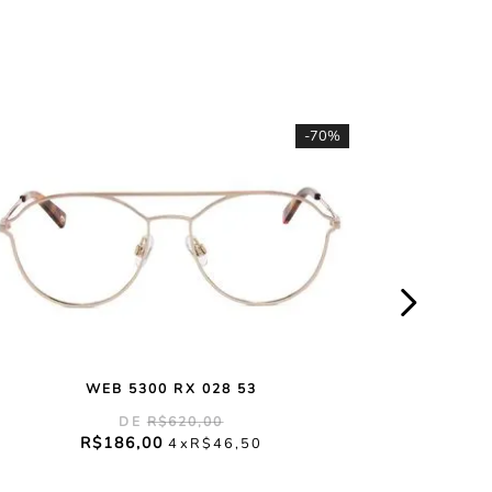
-
70%
WEB 5300 RX 028 53
R$
620
,
00
R$
186
,
00
4
R$
46
,
50