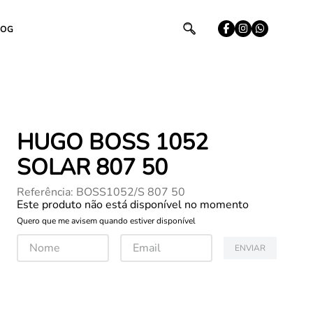
LOG
HUGO BOSS 1052
SOLAR 807 50
Referência
:
BOSS1052/S 807 50
Este produto não está disponível no momento
Quero que me avisem quando estiver disponível
ENVIAR