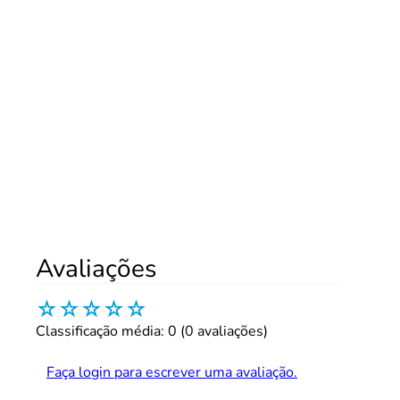
Avaliações
☆
☆
☆
☆
☆
Classificação média: 0
(0 avaliações)
Faça login para escrever uma avaliação.