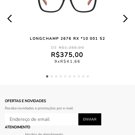
LONGCHAMP 2676 RX *10 001 52
R$
1
.
250
,
00
R$
375
,
00
9
R$
41
,
66
OFERTAS E NOVIDADES
Receba novidades e promoções por e-mail
ATENDIMENTO
Horário de atendimento: