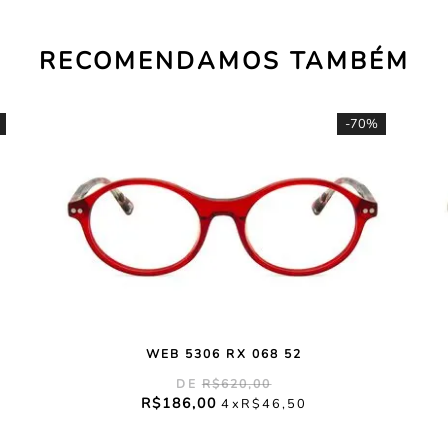
RECOMENDAMOS TAMBÉM
-
70%
WEB 5306 RX 068 52
R$
620
,
00
R$
186
,
00
4
R$
46
,
50