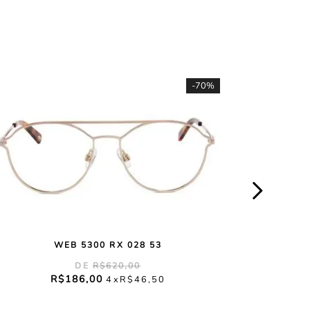
-
70%
WEB 5300 RX 028 53
R$
620
,
00
R$
186
,
00
4
R$
46
,
50