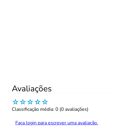
Avaliações
☆
☆
☆
☆
☆
Classificação média: 0
(0 avaliações)
Faça login para escrever uma avaliação.