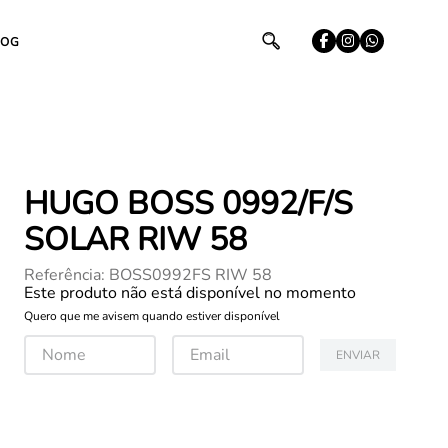
LOG
HUGO BOSS 0992/F/S
SOLAR RIW 58
Referência
:
BOSS0992FS RIW 58
Este produto não está disponível no momento
Quero que me avisem quando estiver disponível
ENVIAR