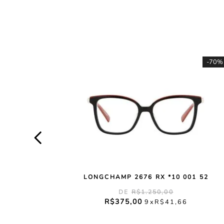
-
70%
LONGCHAMP 2676 RX *10 001 52
R$
1
.
250
,
00
R$
375
,
00
9
R$
41
,
66