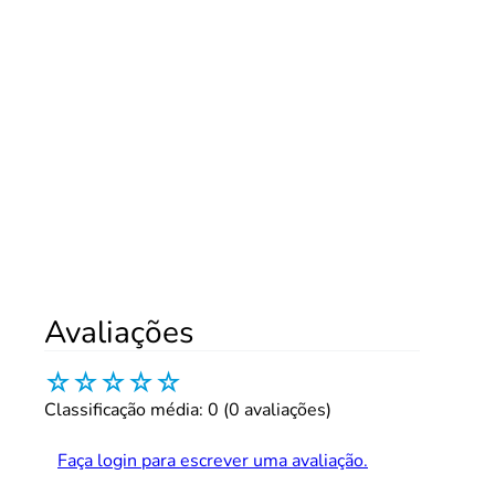
Avaliações
☆
☆
☆
☆
☆
Classificação média: 0
(0 avaliações)
Faça login para escrever uma avaliação.