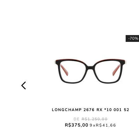
-
70%
LONGCHAMP 2676 RX *10 001 52
R$
1
.
250
,
00
R$
375
,
00
9
R$
41
,
66