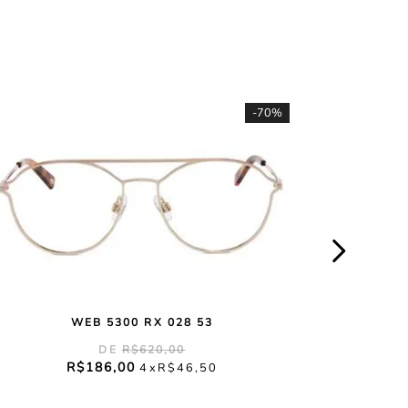
-
70%
WEB 5300 RX 028 53
R$
620
,
00
R$
186
,
00
4
R$
46
,
50