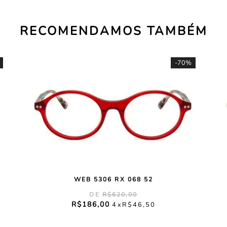
RECOMENDAMOS TAMBÉM
-
70%
WEB 5306 RX 068 52
R$
620
,
00
R$
186
,
00
4
R$
46
,
50