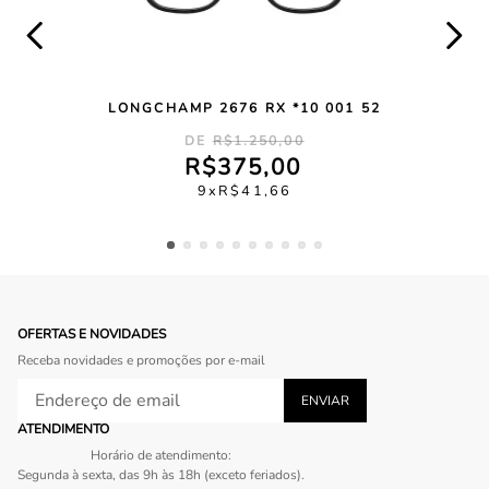
LONGCHAMP 2676 RX *10 001 52
R$
1
.
250
,
00
R$
375
,
00
9
R$
41
,
66
OFERTAS E NOVIDADES
Receba novidades e promoções por e-mail
ATENDIMENTO
Horário de atendimento:
Segunda à sexta, das 9h às 18h (exceto feriados).