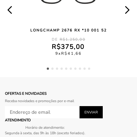
LONGCHAMP 2676 RX *10 001 52
R$
1
.
250
,
00
R$
375
,
00
9
R$
41
,
66
OFERTAS E NOVIDADES
Receba novidades e promoções por e-mail
ATENDIMENTO
Horário de atendimento:
Segunda à sexta, das 9h às 18h (exceto feriados).