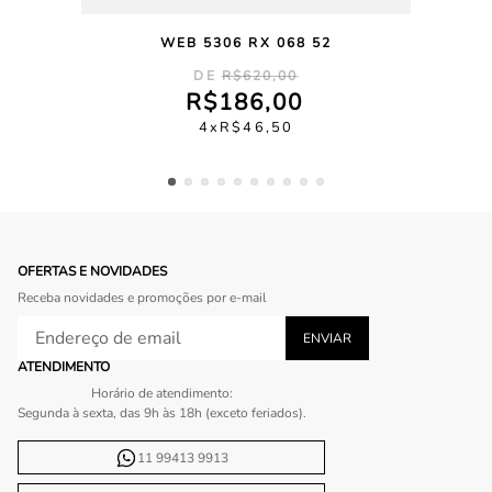
WEB 5306 RX 068 52
R$
620
,
00
R$
186
,
00
4
R$
46
,
50
OFERTAS E NOVIDADES
Receba novidades e promoções por e-mail
ATENDIMENTO
Horário de atendimento:
Segunda à sexta, das 9h às 18h (exceto feriados).
11 99413 9913