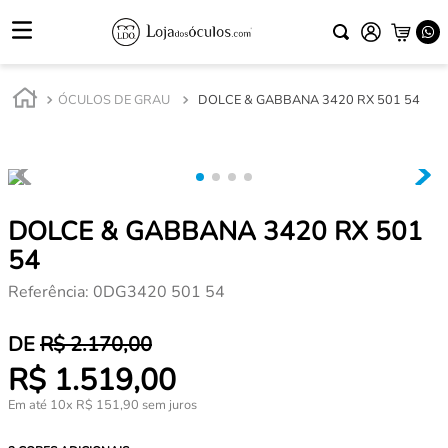
ÓCULOS DE GRAU
DOLCE & GABBANA 3420 RX 501 54
DOLCE & GABBANA 3420 RX 501
54
Referência
:
0DG3420 501 54
R$
2
.
170
,
00
R$
1
.
519
,
00
Em até
10
x
R$
151
,
90
sem juros