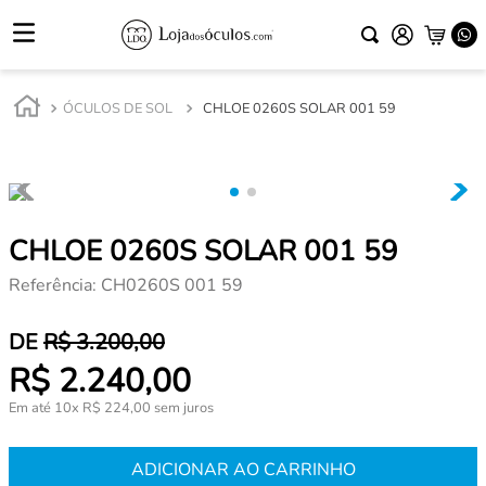
ÓCULOS DE SOL
CHLOE 0260S SOLAR 001 59
CHLOE 0260S SOLAR 001 59
Referência
:
CH0260S 001 59
R$
3
.
200
,
00
R$
2
.
240
,
00
Em até
10
x
R$
224
,
00
sem juros
ADICIONAR AO CARRINHO