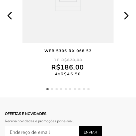
WEB 5306 RX 068 52
R$
620
,
00
R$
186
,
00
4
R$
46
,
50
OFERTAS E NOVIDADES
Receba novidades e promoções por e-mail