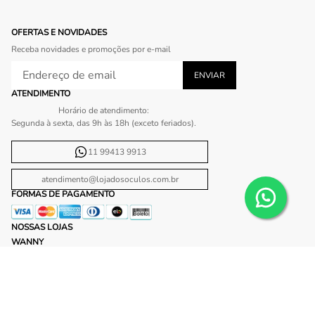
OFERTAS E NOVIDADES
Receba novidades e promoções por e-mail
ATENDIMENTO
Horário de atendimento:
Segunda à sexta, das 9h às 18h (exceto feriados).
11 99413 9913
atendimento@lojadosoculos.com.br
FORMAS DE PAGAMENTO
NOSSAS LOJAS
WANNY
Shopping Ibirapuera
Shopping Plaza Sul
Shopping Center Norte
Shopping Morumbi