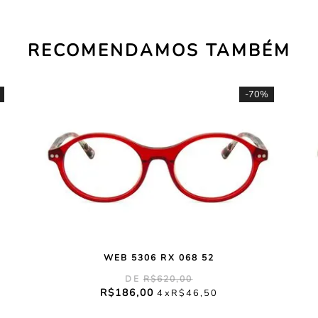
RECOMENDAMOS TAMBÉM
-
70%
WEB 5306 RX 068 52
R$
620
,
00
R$
186
,
00
4
R$
46
,
50