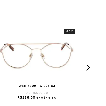
-
70%
WEB 5300 RX 028 53
R$
620
,
00
R$
186
,
00
4
R$
46
,
50