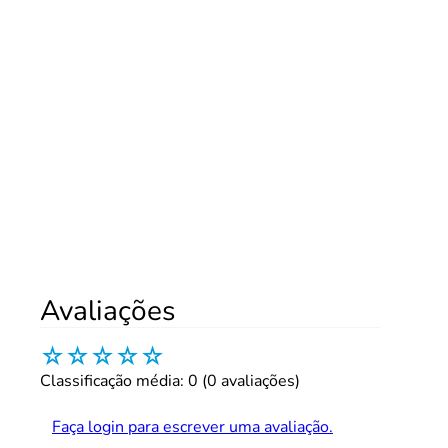
Avaliações
☆
☆
☆
☆
☆
Classificação média: 0
(0 avaliações)
Faça login para escrever uma avaliação.