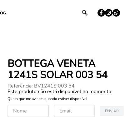
LOG
BOTTEGA VENETA
1241S SOLAR 003 54
Referência
:
BV1241S 003 54
Este produto não está disponível no momento
Quero que me avisem quando estiver disponível
ENVIAR