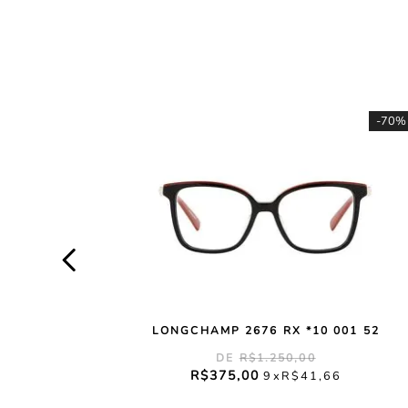
-
70%
LONGCHAMP 2676 RX *10 001 52
R$
1
.
250
,
00
R$
375
,
00
9
R$
41
,
66