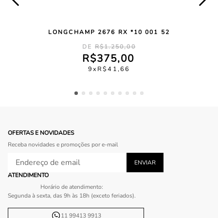
LONGCHAMP 2676 RX *10 001 52
R$
1
.
250
,
00
R$
375
,
00
9
R$
41
,
66
OFERTAS E NOVIDADES
Receba novidades e promoções por e-mail
ATENDIMENTO
Horário de atendimento:
Segunda à sexta, das 9h às 18h (exceto feriados).
11 99413 9913