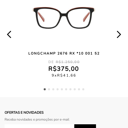
LONGCHAMP 2676 RX *10 001 52
R$
1
.
250
,
00
R$
375
,
00
9
R$
41
,
66
OFERTAS E NOVIDADES
Receba novidades e promoções por e-mail