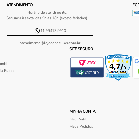
ATENDIMENTO
FO
Horário de atendimento:
Segunda à sexta, das 9h às 18h (exceto feriados).
11 99413 9913
atendimento@lojadosoculos.com.br
SITE SEGURO
umbi
ia Franco
MINHA CONTA
Meu Perfil
Meus Pedidos