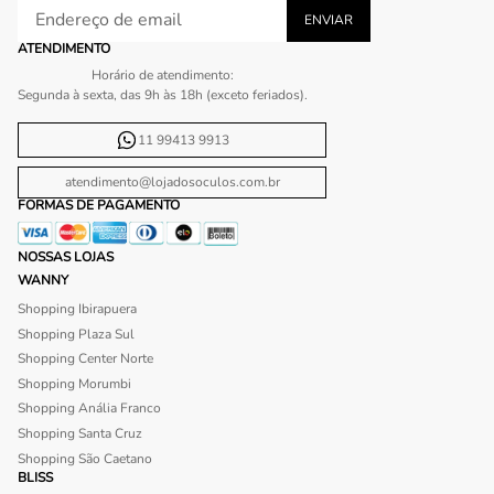
ATENDIMENTO
Horário de atendimento:
Segunda à sexta, das 9h às 18h (exceto feriados).
11 99413 9913
atendimento@lojadosoculos.com.br
FORMAS DE PAGAMENTO
NOSSAS LOJAS
WANNY
Shopping Ibirapuera
Shopping Plaza Sul
Shopping Center Norte
Shopping Morumbi
Shopping Anália Franco
Shopping Santa Cruz
Shopping São Caetano
BLISS