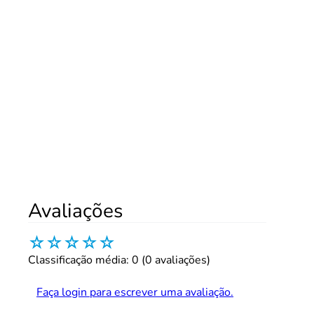
Avaliações
☆
☆
☆
☆
☆
Classificação média: 0
(0 avaliações)
Faça login para escrever uma avaliação.