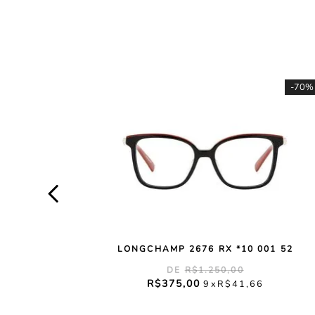
-
70%
LONGCHAMP 2676 RX *10 001 52
R$
1
.
250
,
00
R$
375
,
00
9
R$
41
,
66