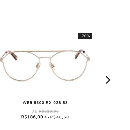
-
70%
WEB 5300 RX 028 53
R$
620
,
00
R$
186
,
00
4
R$
46
,
50