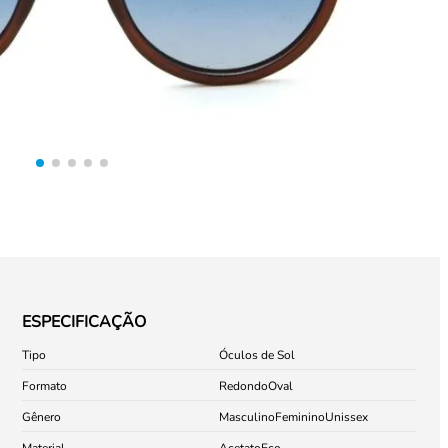
ESPECIFICAÇÃO
Tipo
Óculos de Sol
Formato
Redondo
Oval
Gênero
Masculino
Feminino
Unissex
Material
Acetato
Eco