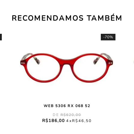
RECOMENDAMOS TAMBÉM
-
70%
WEB 5306 RX 068 52
R$
620
,
00
R$
186
,
00
4
R$
46
,
50