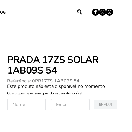
LOG
PRADA 17ZS SOLAR
1AB09S 54
Referência
:
0PR17ZS 1AB09S 54
Este produto não está disponível no momento
Quero que me avisem quando estiver disponível
ENVIAR