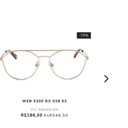
-
70%
WEB 5300 RX 028 53
R$
620
,
00
R$
186
,
00
4
R$
46
,
50