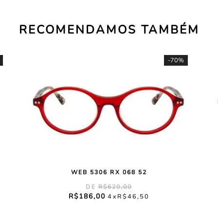
RECOMENDAMOS TAMBÉM
-
70%
WEB 5306 RX 068 52
R$
620
,
00
R$
186
,
00
4
R$
46
,
50