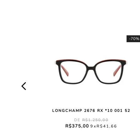
-
70%
LONGCHAMP 2676 RX *10 001 52
R$
1
.
250
,
00
R$
375
,
00
9
R$
41
,
66