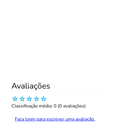
Avaliações
☆
☆
☆
☆
☆
Classificação média: 0
(0 avaliações)
Faça login para escrever uma avaliação.